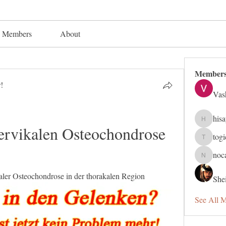
Members
About
Member
!
Vas
his
hisaye91
ervikalen Osteochondrose 
tog
togic319
noc
nocafip8
ler Osteochondrose in der thorakalen Region
Shei
See All 