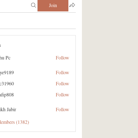
Join
s
hu Pc
Follow
aye9189
Follow
89
ic31960
Follow
60
afip808
Follow
08
kh Jabir
Follow
Members (1382)