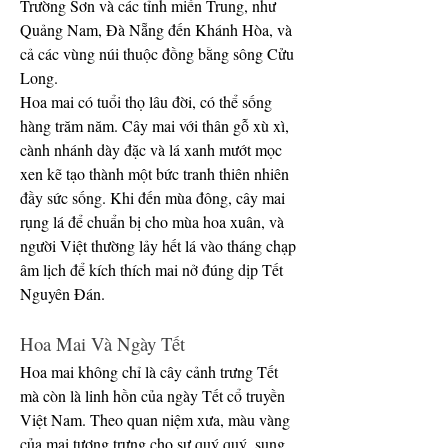
Trường Sơn và các tỉnh miền Trung, như 
Quảng Nam, Đà Nẵng đến Khánh Hòa, và 
cả các vùng núi thuộc đồng bằng sông Cửu 
Long.
Hoa mai có tuổi thọ lâu đời, có thể sống 
hàng trăm năm. Cây mai với thân gỗ xù xì, 
cành nhánh dày đặc và lá xanh mướt mọc 
xen kẽ tạo thành một bức tranh thiên nhiên 
đầy sức sống. Khi đến mùa đông, cây mai 
rụng lá để chuẩn bị cho mùa hoa xuân, và 
người Việt thường lảy hết lá vào tháng chạp 
âm lịch để kích thích mai nở đúng dịp Tết 
Nguyên Đán.
Hoa Mai Và Ngày Tết
Hoa mai không chỉ là cây cảnh trưng Tết 
mà còn là linh hồn của ngày Tết cổ truyền 
Việt Nam. Theo quan niệm xưa, màu vàng 
của mai tượng trưng cho sự quý quý, sung 