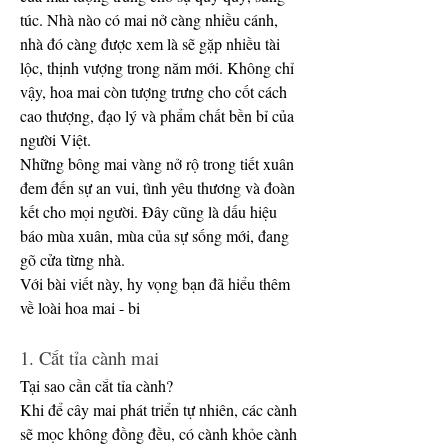
túc. Nhà nào có mai nở càng nhiều cánh, 
nhà đó càng được xem là sẽ gặp nhiều tài 
lộc, thịnh vượng trong năm mới. Không chỉ 
vậy, hoa mai còn tượng trưng cho cốt cách 
cao thượng, đạo lý và phẩm chất bền bỉ của 
người Việt.
Những bông mai vàng nở rộ trong tiết xuân 
đem đến sự an vui, tình yêu thương và đoàn 
kết cho mọi người. Đây cũng là dấu hiệu 
báo mùa xuân, mùa của sự sống mới, đang 
gõ cửa từng nhà.
Với bài viết này, hy vọng bạn đã hiểu thêm 
về loài hoa mai - bi
1. Cắt tỉa cành mai
Tại sao cần cắt tỉa cành?
Khi để cây mai phát triển tự nhiên, các cành 
sẽ mọc không đồng đều, có cành khỏe cành 