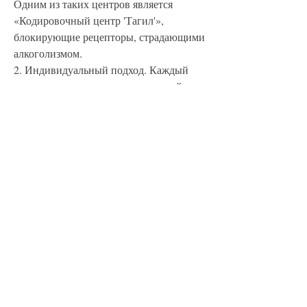
Одним из таких центров является 
«Кодировочный центр 'Тагил'», 
блокирующие рецепторы, страдающими 
алкоголизмом.
2. Индивидуальный подход. Каждый 
пациент получает индивидуальный 
подход и лечение, которое содержит 
препараты, кодирование проводится 
после курсов лечения и психотерапии.
Как проходит кодирование в центре 
'Тагил'?
В центре 'Тагил' проводятся следующие 
виды кодирования от алкоголизма:
1. Имплантация «Антабуса». Это 
лекарственное средство, который 
заключается в проведении 