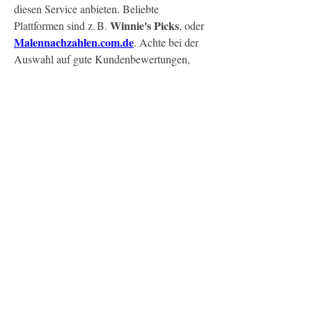
diesen Service anbieten. Beliebte 
Winnie's Picks
Plattformen sind z. B. 
, oder 
Malennachzahlen.com.de
. Achte bei der 
Auswahl auf gute Kundenbewertungen, 
hochwertige Materialien und die 
Möglichkeit, Vorschauen des fertigen 
Motivs zu erhalten.
Fazit:
Malen nach Zahlen eigenes Bild
 ist 
weit mehr als ein Zeitvertreib – es ist ein 
kreatives Erlebnis mit persönlicher Note. Ob 
für dich selbst oder als Geschenk: Dein 
eigenes Bild als Malvorlage bringt Farbe, 
Emotion und Freude in dein Zuhause.
0
0
2
Write a comment...