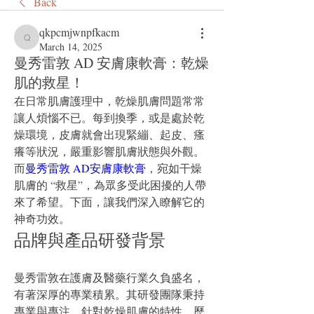
Back
qkpcmjwnpfkacm
qkpcmjwnpfkacm
March 14, 2025
曼秀雷敦 AD 安膚康軟膏：乾燥
肌的救星！
在日常肌膚護理中，乾燥肌膚問題常常
讓人煩惱不已。每到換季，或是處於乾
燥環境，皮膚就會出現緊繃、起皮、瘙
癢等狀況，嚴重影響肌膚狀態與外觀。
而
曼秀雷敦 AD安膚康軟膏
，宛如干燥
肌膚的 “救星”，為眾多受此困擾的人帶
來了希望。下面，讓我們深入瞭解它的
神奇功效。
品牌與產品研發背景
曼秀雷敦在護膚及醫藥行業久負盛名，
有著深厚的專業積累。其研發團隊秉持
專業與專注，針對乾燥肌膚的特性，歷