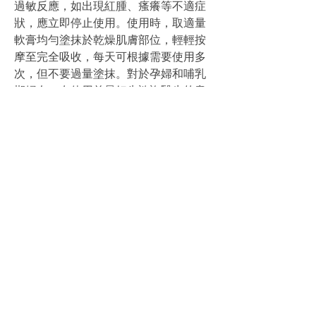
過敏反應，如出現紅腫、瘙癢等不適症
狀，應立即停止使用。使用時，取適量
軟膏均勻塗抹於乾燥肌膚部位，輕輕按
摩至完全吸收，每天可根據需要使用多
次，但不要過量塗抹。對於孕婦和哺乳
期婦女，在使用前最好先諮詢醫生的意
見，確保使用安全 。
總結與推薦
總之，
日本 曼秀雷敦
 AD 安膚康軟膏憑
藉其獨特的成分、卓越的保溼和修復功
效，成為了乾燥肌膚的理想護理產品。
如果你也正為乾燥肌膚問題煩惱，不妨
嘗試一下這款軟膏，相信它會給你的肌
膚帶來意想不到的改變，讓你重新擁有
健康水潤的肌膚 。
0
0
4
Ваш комментарий...