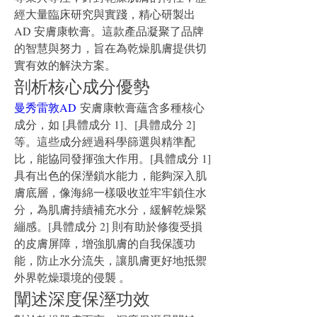
經大量臨床研究與實踐，精心研製出 
AD 安膚康軟膏。這款產品凝聚了品牌
的智慧與努力，旨在為乾燥肌膚提供切
實有效的解決方案。
剖析核心成分優勢
曼秀雷敦AD
 安膚康軟膏蘊含多種核心
成分，如 [具體成分 1]、[具體成分 2] 
等。這些成分經過科學篩選與精準配
比，能協同發揮強大作用。[具體成分 1] 
具有出色的保溼鎖水能力，能夠深入肌
膚底層，像海綿一樣吸收並牢牢鎖住水
分，為肌膚持續補充水分，緩解乾燥緊
繃感。[具體成分 2] 則有助於修復受損
的皮膚屏障，增強肌膚的自我保護功
能，防止水分流失，讓肌膚更好地抵禦
外界乾燥環境的侵襲 。
闡述深度保溼功效