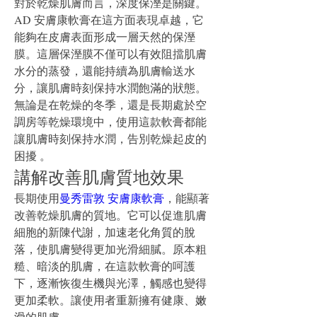
對於乾燥肌膚而言，深度保溼是關鍵。
AD 安膚康軟膏在這方面表現卓越，它
能夠在皮膚表面形成一層天然的保溼
膜。這層保溼膜不僅可以有效阻擋肌膚
水分的蒸發，還能持續為肌膚輸送水
分，讓肌膚時刻保持水潤飽滿的狀態。
無論是在乾燥的冬季，還是長期處於空
調房等乾燥環境中，使用這款軟膏都能
讓肌膚時刻保持水潤，告別乾燥起皮的
困擾 。
講解改善肌膚質地效果
長期使用
曼秀雷敦 安膚康軟膏
，能顯著
改善乾燥肌膚的質地。它可以促進肌膚
細胞的新陳代謝，加速老化角質的脫
落，使肌膚變得更加光滑細膩。原本粗
糙、暗淡的肌膚，在這款軟膏的呵護
下，逐漸恢復生機與光澤，觸感也變得
更加柔軟。讓使用者重新擁有健康、嫩
滑的肌膚 。