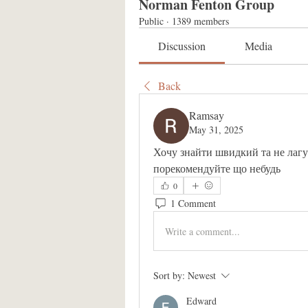
Norman Fenton Group
Public
·
1389 members
Discussion
Media
Back
Ramsay
May 31, 2025
Хочу знайти швидкий та не лагу
порекомендуйте що небудь
0
1 Comment
Write a comment...
Sort by:
Newest
Edward