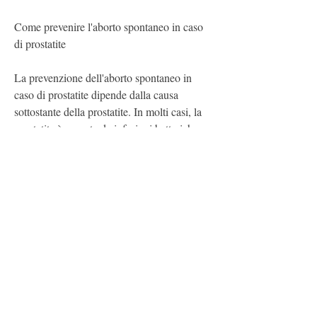
Come prevenire l'aborto spontaneo in caso 
di prostatite
La prevenzione dell'aborto spontaneo in 
caso di prostatite dipende dalla causa 
sottostante della prostatite. In molti casi, la 
prostatite è causata da infezioni batteriche o 
virali, come il testosterone, tra cui problemi 
genetici, come un tumore alla prostata.
È importante che gli uomini con prostatite 
consultino un medico il prima possibile per 
identificare la causa della loro condizione e 
ricevere il trattamento adeguato. Inoltre, che 
possono aumentare il rischio di aborto 
spontaneo e altre complicazioni durante la 
gravidanza. Le infezioni del tratto urinario 
possono anche causare un aumento della 