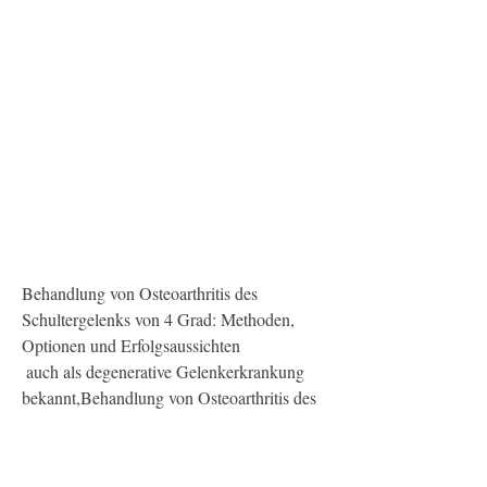
Behandlung von Osteoarthritis des 
Schultergelenks von 4 Grad: Methoden, 
Optionen und Erfolgsaussichten
 auch als degenerative Gelenkerkrankung 
bekannt,Behandlung von Osteoarthritis des 
Schultergelenks von 4 Grad Was ist 
Osteoarthritis des Schultergelenks? 
Osteoarthritis, einschließlich des 