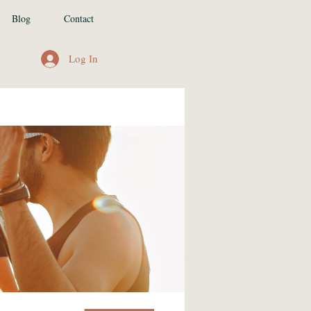
Blog
Contact
Log In