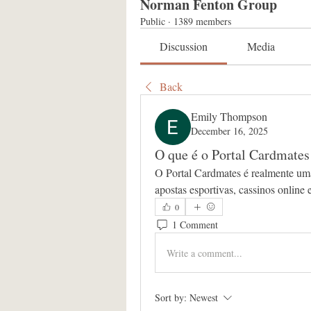
Norman Fenton Group
Public
·
1389 members
Discussion
Media
Back
Emily Thompson
December 16, 2025
O que é o Portal Cardmates 
O Portal Cardmates é realmente uma
apostas esportivas, cassinos online 
0
1 Comment
Write a comment...
Sort by:
Newest