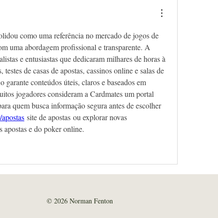
olidou como uma referência no mercado de jogos de 
om uma abordagem profissional e transparente. A 
listas e entusiastas que dedicaram milhares de horas à 
, testes de casas de apostas, cassinos online e salas de 
o garante conteúdos úteis, claros e baseados em 
muitos jogadores consideram a Cardmates um portal 
 para quem busca informação segura antes de escolher 
/apostas
 site de apostas ou explorar novas 
 apostas e do poker online.
© 2026 Norman Fenton