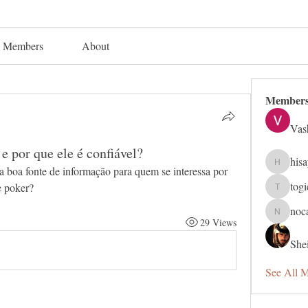
Members
About
Member
Vas
e por que ele é confiável?
his
hisaye91
 boa fonte de informação para quem se interessa por 
tog
e poker?
togic319
noc
nocafip8
29 Views
Shei
See All 