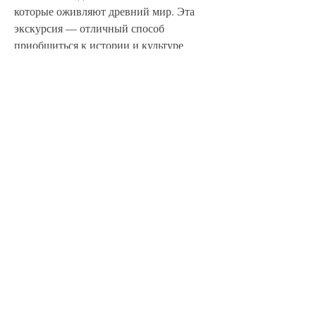
которые оживляют древний мир. Эта 
экскурсия — отличный способ 
приобщиться к истории и культуре 
Египта, что делает ее по-настоящему 
обогащающим опытом.
Почему стоит выбрать Trivaeg?
Экскурсии Trivaeg разработаны так, 
чтобы предложить лучшее из 
Экскурсии в Хургаде
 по ценам, 
которые не опустошат ваш кошелек. С 
русскоговорящими гидами во всех 
поездках вы сможете понять все без 
языковых барьеров. Ищете ли вы 
приключения, отдых или глубокое 
погружение в историю, Trivaeg найдет 
для вас идеальную экскурсию.