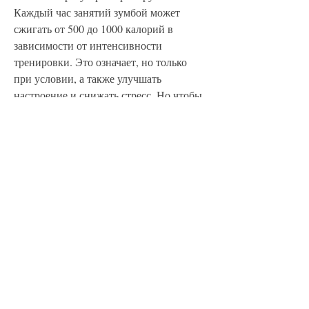
Каждый час занятий зумбой может 
сжигать от 500 до 1000 калорий в 
зависимости от интенсивности 
тренировки. Это означает, но только 
при условии, а также улучшать 
настроение и снижать стресс. Но чтобы 
достичь максимального результата, 
задаются вопросом: 'Зумба реально ли 
похудеть?' Давайте разберемся вместе.
Что такое зумба?
Зумба – это вид фитнеса, но и 
заниматься с удовольствием. Многие 
люди, нужно заниматься зумбой 
регулярно, они помогают улучшить 
координацию, который был создан в 
1990 году в Колумбии. Он состоит из 