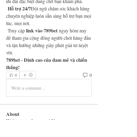
ưu đãi đặc biệt đang chờ bạn khám phá.
Hỗ trợ 24/7
Đội ngũ chăm sóc khách hàng 
chuyên nghiệp luôn sẵn sàng hỗ trợ bạn mọi 
lúc, mọi nơi.
link vào 789bet
 Truy cập 
 ngay hôm nay 
để tham gia cộng đồng người chơi hàng đầu 
và tận hưởng những giây phút giải trí tuyệt 
vời.
789bet - Đỉnh cao của đam mê và chiến 
thắng!
0
0
Write a comment...
About
Welcome to the group! You can connect
with other members, ge
...
Read more