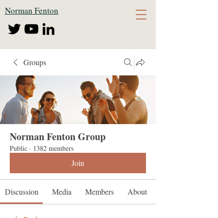
Norman Fenton
Groups
Norman Fenton Group
Public
·
1382 members
Join
Discussion
Media
Members
About