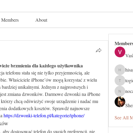
Members
About
Member
Vas
ieże brzmienia dla każdego użytkownika
his
a telefonu stała się nie tylko przyjemnością, ale 
hisaye91
bie. Właściciele iPhone’ów mogą korzystać z wielu 
tog
togic319
 bardziej unikalnymi. Jednym z najprostszych i 
noc
 jest zmiana dzwonków. Darmowe dzwonki na iPhone 
nocafip8
 którzy chcą odświeżyć swoje urządzenie i nadać mu 
Shei
zenia dodatkowych kosztów. Sprawdź najnowsze 
a 
https://dzwonki-telefon.pl/kategorie/iphone/
See All 
nków
aby dostosować telefon do swoich preferencji, nie 