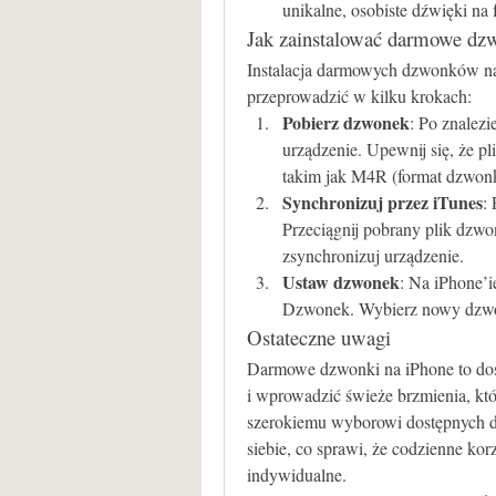
unikalne, osobiste dźwięki na
Jak zainstalować darmowe dz
Instalacja darmowych dzwonków na 
przeprowadzić w kilku krokach:
Pobierz dzwonek
: Po znalezi
urządzenie. Upewnij się, że pl
takim jak M4R (format dzwon
Synchronizuj przez iTunes
:
Przeciągnij pobrany plik dzwo
zsynchronizuj urządzenie.
Ustaw dzwonek
: Na iPhone’i
Dzwonek. Wybierz nowy dzwon
Ostateczne uwagi
Darmowe dzwonki na iPhone to dosk
i wprowadzić świeże brzmienia, któ
szerokiemu wyborowi dostępnych d
siebie, co sprawi, że codzienne korz
indywidualne.