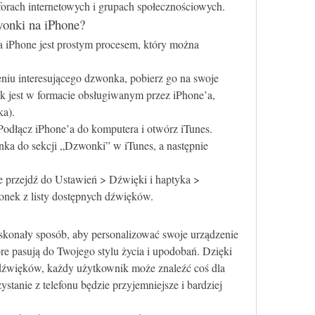
 forach internetowych i grupach społecznościowych.
wonki na iPhone?
iPhone jest prostym procesem, który można 
eniu interesującego dzwonka, pobierz go na swoje 
ik jest w formacie obsługiwanym przez iPhone’a, 
ka).
 Podłącz iPhone’a do komputera i otwórz iTunes. 
nka do sekcji „Dzwonki” w iTunes, a następnie 
e przejdź do Ustawień > Dźwięki i haptyka > 
ek z listy dostępnych dźwięków.
onały sposób, aby personalizować swoje urządzenie 
re pasują do Twojego stylu życia i upodobań. Dzięki 
źwięków, każdy użytkownik może znaleźć coś dla 
ystanie z telefonu będzie przyjemniejsze i bardziej 