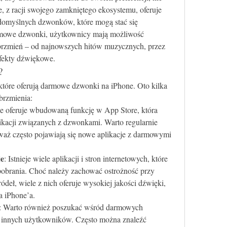
, z racji swojego zamkniętego ekosystemu, oferuje 
omyślnych dzwonków, które mogą stać się 
mowe dzwonki, użytkownicy mają możliwość 
brzmień – od najnowszych hitów muzycznych, przez 
fekty dźwiękowe.
?
, które oferują darmowe dzwonki na iPhone. Oto kilka 
brzmienia:
e oferuje wbudowaną funkcję w App Store, która 
kacji związanych z dzwonkami. Warto regularnie 
waż często pojawiają się nowe aplikacje z darmowymi 
je
: Istnieje wiele aplikacji i stron internetowych, które 
obrania. Choć należy zachować ostrożność przy 
ódeł, wiele z nich oferuje wysokiej jakości dźwięki, 
a iPhone’a.
: Warto również poszukać wśród darmowych 
innych użytkowników. Często można znaleźć 