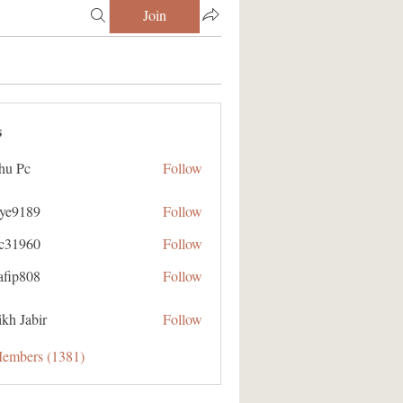
Join
s
hu Pc
Follow
aye9189
Follow
89
ic31960
Follow
60
afip808
Follow
08
kh Jabir
Follow
Members (1381)