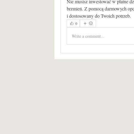
Nie musisz inwestować w płatne dzw
brzmień. Z pomocą darmowych opcj
i dostosowany do Twoich potrzeb.
0
Write a comment...