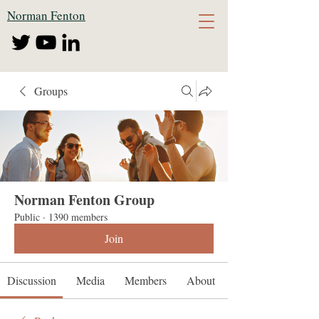
Norman Fenton
Groups
Norman Fenton Group
Public
·
1390 members
Join
Discussion
Media
Members
About