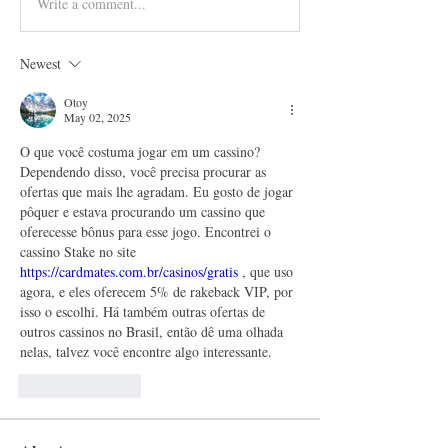
Write a comment...
Newest
Otoy
May 02, 2025
O que você costuma jogar em um cassino? 
Dependendo disso, você precisa procurar as 
ofertas que mais lhe agradam. Eu gosto de jogar 
pôquer e estava procurando um cassino que 
oferecesse bônus para esse jogo. Encontrei o 
cassino Stake no site 
https://cardmates.com.br/casinos/gratis
 , que uso 
agora, e eles oferecem 5% de rakeback VIP, por 
isso o escolhi. Há também outras ofertas de 
outros cassinos no Brasil, então dê uma olhada 
nelas, talvez você encontre algo interessante.
Like
Reply