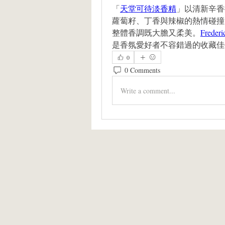
「
天堂可待淡香精
」以清新辛香
蘿蔔籽、丁香與辣椒的熱情碰撞
整體香調既大膽又柔美。
Freder
是香氛愛好者不容錯過的收藏佳
0
0 Comments
Write a comment...