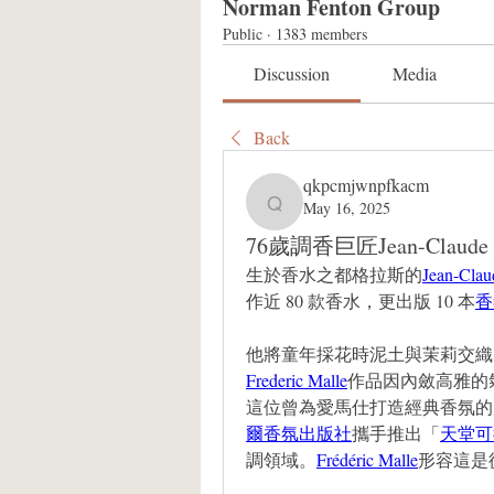
Norman Fenton Group
Public
·
1383 members
Discussion
Media
Back
qkpcmjwnpfkacm
May 16, 2025
qkpcmjwnpfkacm
76歲調香巨匠Jean-Claud
生於香水之都格拉斯的
Jean-Clau
作近 80 款香水，更出版 10 本
香
他將童年採花時泥土與茉莉交織
Frederic Malle
作品因內斂高雅的
這位曾為愛馬仕打造經典香氛的
爾香氛出版社
攜手推出「
天堂可
調領域。
Frédéric Malle
形容這是