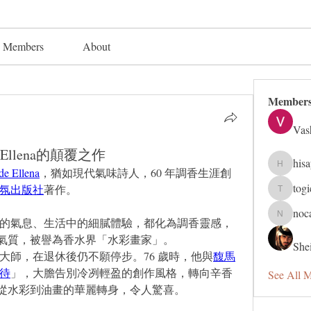
Members
About
Member
Vas
e Ellena的顛覆之作
his
hisaye91
de Ellena
，猶如現代氣味詩人，60 年調香生涯創
tog
氛出版社
著作。
togic319
noc
nocafip8
的氣息、生活中的細膩體驗，都化為調香靈感，
氣質，被譽為香水界「水彩畫家」。
Shei
大師，在退休後仍不願停步。76 歲時，他與
馥馬
待
」，大膽告別冷冽輕盈的創作風格，轉向辛香
See All 
從水彩到油畫的華麗轉身，令人驚喜。