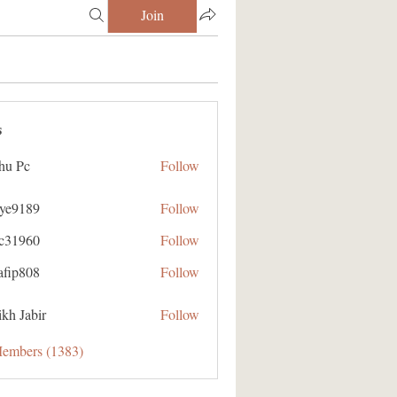
Join
s
hu Pc
Follow
aye9189
Follow
89
ic31960
Follow
60
afip808
Follow
08
kh Jabir
Follow
Members (1383)