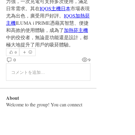
力強，一次充電可支持多次使用，滿足
日常需求。其在
IQOS主機日本
市場表現
尤為出色，廣受用戶好評。
IQOS加熱菸
主機
ILUMA i PRIME憑藉其智慧、便捷
和高效的使用體驗，成為了
加熱菸主機
中的佼佼者，無論是功能還是設計，都
極大地提升了用戶的吸菸體驗。
0
0
9
コメントを追加…
About
Welcome to the group! You can connect
with other members, ge
...
Read more