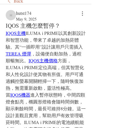
Back
hutst174
hutst174
May 9, 2025
IQOS 主機怎麼暫停？
IQOS主機
ILUMA i PRIME以其創新設計
和智慧功能，帶來了卓越的加熱菸體
驗。其“一插即用”設計讓用戶只需插入
TEREA 煙彈
，設備便自動加熱，過程
順暢無比。
IQOS主機價格
方面，
ILUMA i PRIME定位高端，但其智慧化
和人性化設計使其物有所值。用戶可通
過觸控螢幕開關輕掃一下，隨時恢復加
熱，無需重新啟動，靈活性極高。
當
IQOS機器
進入暫停狀態時，中間四顆
燈會點亮，橢圓形燈格會隨時間倒數，
顯示剩餘時間，最長可維持8分鐘。這一
設計直觀且實用，幫助用戶有效管理吸
菸時間。ILUMA i PRIME的電池續航能