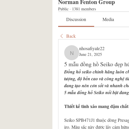
Norman Fenton Group
Public
·
1381 members
Discussion
Media
Back
nhosafiyale22
June 21, 2025
nhosafiyale22
5 mẫu đồng hồ Seiko đẹp h
Đồng hồ seiko chính hãng luôn ch
tượng, độ bền cao và công nghệ tiê
đang tạo nên cơn sốt và nhanh ch
5 mẫu đồng hồ Seiko nổi bật đang
Thiết kế tinh xảo mang đậm chất
Seiko SPB471J1 thuộc dòng Presage
iro. Màu sắc này được lấy cảm hứng