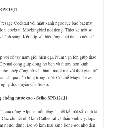
 SRPE15J1
esage Cocktail với màu xanh ngọc lục bảo bắt mắt. 
ại cocktail Mockingbird nổi tiếng. Thiết kế mặt số 
à ánh sáng. Kết hợp với hiệu ứng chải tia tạo nên sự 
với cổ tay nam giới hiện đại. Núm vặn lớn giúp thao 
rystal cong giúp đồng hồ bền và ít trầy hơn kính 
ho phép đồng hồ vận hành mượt mà với thời gian trữ 
an sát qua nắp lưng trong suốt. Cơ chế Magic Lever 
 nghệ độc quyền của Seiko.
g chống nước cao - Seiko SPB121J1
t của dòng Alpinist nổi tiếng. Thiết kế mặt số xanh lá 
 Các chi tiết như kim Cathedral và thấu kính Cyclops 
ệm người dùng. Bộ vỏ kim loại sáng bóng gợi nhớ đến 