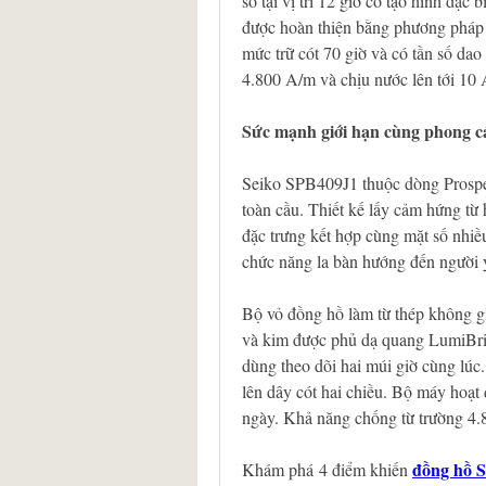
số tại vị trí 12 giờ có tạo hình đặc 
được hoàn thiện bằng phương pháp
mức trữ cót 70 giờ và có tần số da
4.800 A/m và chịu nước lên tới 10
Sức mạnh giới hạn cùng phong 
Seiko SPB409J1 thuộc dòng Prospex 
toàn cầu. Thiết kế lấy cảm hứng từ 
đặc trưng kết hợp cùng mặt số nhiều 
chức năng la bàn hướng đến người 
Bộ vỏ đồng hồ làm từ thép không gỉ
và kim được phủ dạ quang LumiBrit
dùng theo dõi hai múi giờ cùng lúc.
lên dây cót hai chiều. Bộ máy hoạt 
ngày. Khả năng chống từ trường 4.8
đồng hồ S
Khám phá 4 điểm khiến 