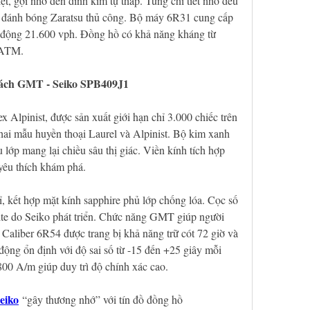
biệt, gợi nhớ đến đỉnh kim tự tháp. Từng chi tiết nhỏ đều 
 đánh bóng Zaratsu thủ công. Bộ máy 6R31 cung cấp 
o động 21.600 vph. Đồng hồ có khả năng kháng từ 
 ATM.
cách GMT - Seiko SPB409J1
Alpinist, được sản xuất giới hạn chỉ 3.000 chiếc trên 
hai mẫu huyền thoại Laurel và Alpinist. Bộ kim xanh 
lớp mang lại chiều sâu thị giác. Viền kính tích hợp 
yêu thích khám phá.
, kết hợp mặt kính sapphire phủ lớp chống lóa. Cọc số 
e do Seiko phát triển. Chức năng GMT giúp người 
 Caliber 6R54 được trang bị khả năng trữ cót 72 giờ và 
động ổn định với độ sai số từ -15 đến +25 giây mỗi 
00 A/m giúp duy trì độ chính xác cao.
eiko
 “gây thương nhớ” với tín đồ đồng hồ