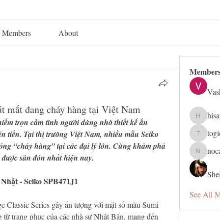
Members
About
Member
Vas
út mắt đang cháy hàng tại Việt Nam
his
hisaye91
iếm trọn cảm tình người dùng nhờ thiết kế ấn 
tog
n tiến. Tại thị trường Việt Nam, nhiều mẫu Seiko 
togic319
óng “cháy hàng” tại các đại lý lớn. Cùng khám phá 
noc
nocafip8
 được săn đón nhất hiện nay.
Shei
 Nhật - Seiko SPB471J1
See All 
 Classic Series gây ấn tượng với mặt số màu Sumi-
 từ trang phục của các nhà sư Nhật Bản, mang đến 