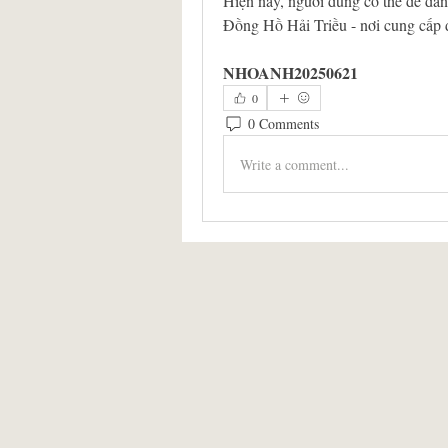
Hiện nay, người dùng có thể dễ dàn
Đồng Hồ Hải Triều - nơi cung cấp đ
NHOANH20250621
0
0 Comments
Write a comment...