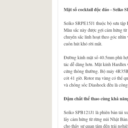
Mặt số cocktail độc đáo - Seiko
Seiko SRPE15J1 thuộc bộ sưu tập Pr
Màu sắc này được gợi cảm hứng từ lo
chuyển sắc linh hoạt theo góc nhìn v
cuốn hút khó rời mắt.
Đường kính mặt số 40.5mm phù hợp 
tác dễ dàng hơn. Mặt kính Hardlex C
cứng thông thường. Bộ máy 4R35B c
cót 41 giờ. Rotor mạ vàng có thể qu
và chống sốc Diashock đều là công
Đậm chất thể thao cùng khả năn
Seiko SPB121J1 là phiên bản tái xuấ
lấy cảm hứng từ rừng núi Nhật Bản.
cho thấy sự quan tâm đến trải nghi