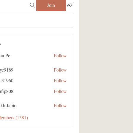
Join
s
hu Pc
Follow
aye9189
Follow
89
ic31960
Follow
60
afip808
Follow
08
kh Jabir
Follow
Members (1381)