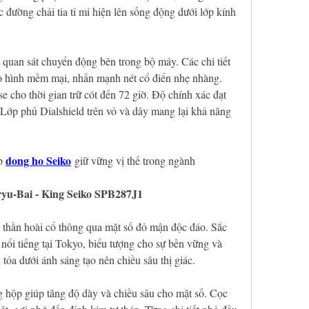
 đường chải tia tỉ mỉ hiện lên sống động dưới lớp kính 
 quan sát chuyển động bên trong bộ máy. Các chi tiết 
o hình mềm mại, nhấn mạnh nét cổ điển nhẹ nhàng. 
 cho thời gian trữ cót đến 72 giờ. Độ chính xác đạt 
Lớp phủ Dialshield trên vỏ và dây mang lại khả năng 
dong ho Seiko
p 
 giữ vững vị thế trong ngành
aryu-Bai - King Seiko SPB287J1
thần hoài cổ thông qua mặt số đỏ mận độc đáo. Sắc 
ổi tiếng tại Tokyo, biểu tượng cho sự bền vững và 
 tỏa dưới ánh sáng tạo nên chiều sâu thị giác.
 hộp giúp tăng độ dày và chiều sâu cho mặt số. Cọc 