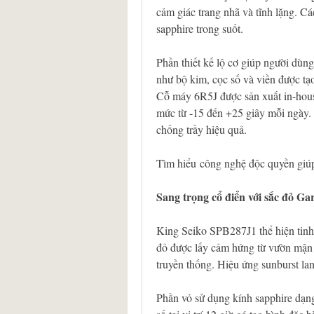
cảm giác trang nhã và tĩnh lặng. Các
sapphire trong suốt.
Phần thiết kế lộ cơ giúp người dùng
như bộ kim, cọc số và viền được tạ
Cỗ máy 6R5J được sản xuất in-house
mức từ -15 đến +25 giây mỗi ngày. 
chống trầy hiệu quả.
Tìm hiểu công nghệ độc quyền giú
Sang trọng cổ điển với sắc đỏ G
King Seiko SPB287J1 thể hiện tinh 
đỏ được lấy cảm hứng từ vườn mận n
truyền thống. Hiệu ứng sunburst lan
Phần vỏ sử dụng kính sapphire dạng