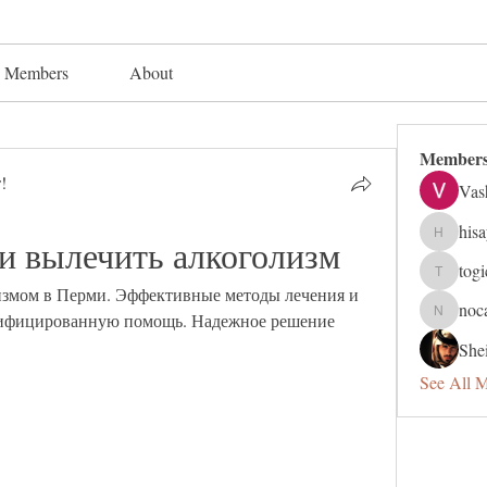
Members
About
Member
!
Vas
his
ми вылечить алкоголизм
hisaye91
tog
togic319
лизмом в Перми. Эффективные методы лечения и 
noc
лифицированную помощь. Надежное решение 
nocafip8
Shei
See All 