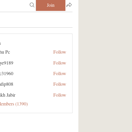
Join
s
hu Pc
Follow
aye9189
Follow
89
ic31960
Follow
60
afip808
Follow
08
kh Jabir
Follow
Members (1390)