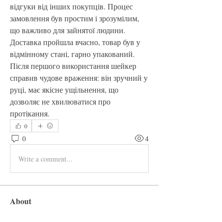
відгуки від інших покупців. Процес 
замовлення був простим і зрозумілим, 
що важливо для зайнятої людини. 
Доставка пройшла вчасно, товар був у 
відмінному стані, гарно упакований. 
Після першого використання шейкер 
справив чудове враження: він зручний у 
руці, має якісне ущільнення, що 
дозволяє не хвилюватися про 
протікання. 
0
0
4
Write a comment...
About
Welcome to the group! You can connect