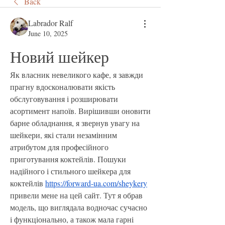
Back
Labrador Ralf
June 10, 2025
Новий шейкер
Як власник невеликого кафе, я завжди 
прагну вдосконалювати якість 
обслуговування і розширювати 
асортимент напоїв. Вирішивши оновити 
барне обладнання, я звернув увагу на 
шейкери, які стали незамінним 
атрибутом для професійного 
приготування коктейлів. Пошуки 
надійного і стильного шейкера для 
коктейлів 
https://forward-ua.com/sheykery
привели мене на цей сайт. Тут я обрав 
модель, що виглядала водночас сучасно 
і функціонально, а також мала гарні 