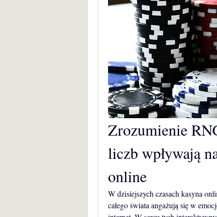
Zrozumienie RNG:
liczb wpływają na
online
W dzisiejszych czasach kasyna onli
całego świata angażują się w emoc
internet. W sercu tych interaktywnyc