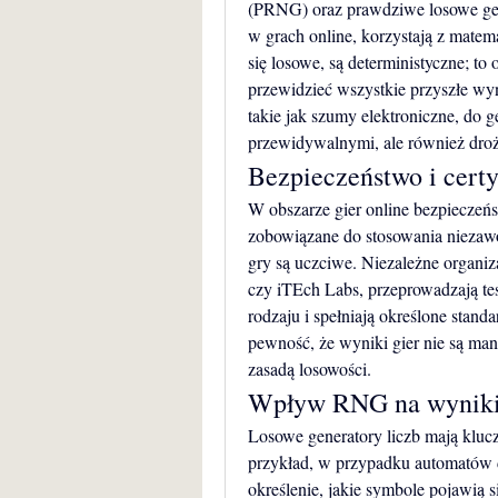
(PRNG) oraz prawdziwe losowe gen
w grach online, korzystają z matem
się losowe, są deterministyczne; to o
przewidzieć wszystkie przyszłe wy
takie jak szumy elektroniczne, do g
przewidywalnymi, ale również dro
Bezpieczeństwo i cert
W obszarze gier online bezpieczeń
zobowiązane do stosowania niezawo
gry są uczciwe. Niezależne organiz
czy iTEch Labs, przeprowadzają te
rodzaju i spełniają określone stand
pewność, że wyniki gier nie są man
zasadą losowości.
Wpływ RNG na wyniki
Losowe generatory liczb mają kluc
przykład, w przypadku automatów d
określenie, jakie symbole pojawią 