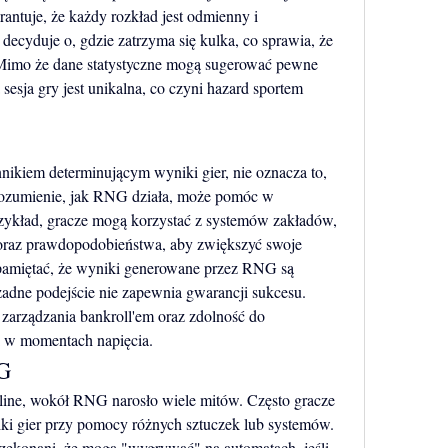
antuje, że każdy rozkład jest odmienny i 
cyduje o, gdzie zatrzyma się kulka, co sprawia, że 
. Mimo że dane statystyczne mogą sugerować pewne 
esja gry jest unikalna, co czyni hazard sportem 
kiem determinującym wyniki gier, nie oznacza to, 
Zrozumienie, jak RNG działa, może pomóc w 
zykład, gracze mogą korzystać z systemów zakładów, 
s oraz prawdopodobieństwa, aby zwiększyć swoje 
pamiętać, że wyniki generowane przez RNG są 
adne podejście nie zapewnia gwarancji sukcesu. 
 zarządzania bankroll'em oraz zdolność do 
i w momentach napięcia.
G
line, wokół RNG narosło wiele mitów. Często gracze 
ki gier przy pomocy różnych sztuczek lub systemów. 
rzekonani, że mogą "wygrywać" na automatach, jeśli 