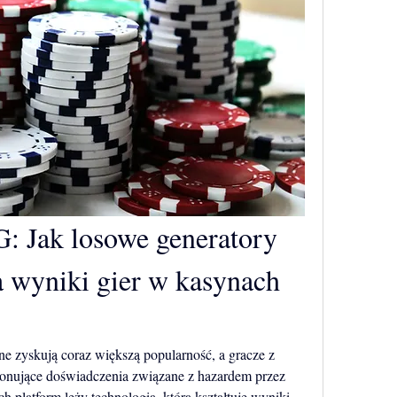
 Jak losowe generatory 
 wyniki gier w kasynach 
ne zyskują coraz większą popularność, a gracze z 
jonujące doświadczenia związane z hazardem przez 
h platform leży technologia, która kształtuje wyniki 