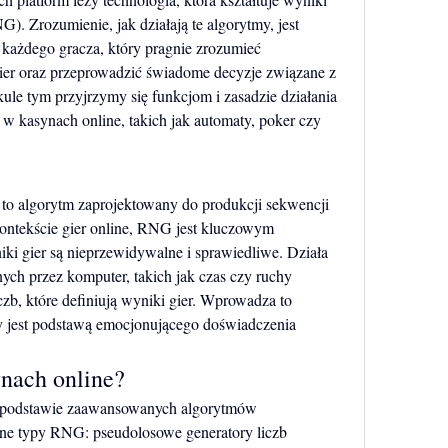
gier — losowe generatory liczb (RNG). Zrozumienie, jak działają te algorytmy, jest 
 każdego gracza, który pragnie zrozumieć 
er oraz przeprowadzić świadome decyzje związane z 
ule tym przyjrzymy się funkcjom i zasadzie działania 
 kasynach online, takich jak automaty, poker czy 
 to algorytm zaprojektowany do produkcji sekwencji 
kontekście gier online, RNG jest kluczowym 
ki gier są nieprzewidywalne i sprawiedliwe. Działa 
ch przez komputer, takich jak czas czy ruchy 
czb, które definiują wyniki gier. Wprowadza to 
y jest podstawą emocjonującego doświadczenia 
nach online?
 podstawie zaawansowanych algorytmów 
ne typy RNG: pseudolosowe generatory liczb 