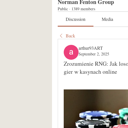
Norman Fenton Group
Public
·
1389 members
Discussion
Media
Back
arthur93ART
September 2, 2025
Zrozumienie RNG: Jak loso
gier w kasynach online