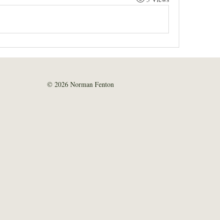
© 2026 Norman Fenton