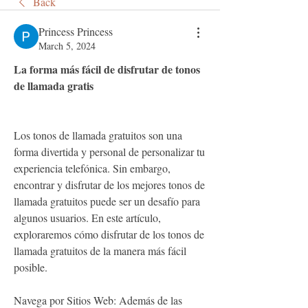
Back
Princess Princess
March 5, 2024
La forma más fácil de disfrutar de tonos 
de llamada gratis
Los tonos de llamada gratuitos son una 
forma divertida y personal de personalizar tu 
experiencia telefónica. Sin embargo, 
encontrar y disfrutar de los mejores tonos de 
llamada gratuitos puede ser un desafío para 
algunos usuarios. En este artículo, 
exploraremos cómo disfrutar de los tonos de 
llamada gratuitos de la manera más fácil 
posible.
Navega por Sitios Web: Además de las 