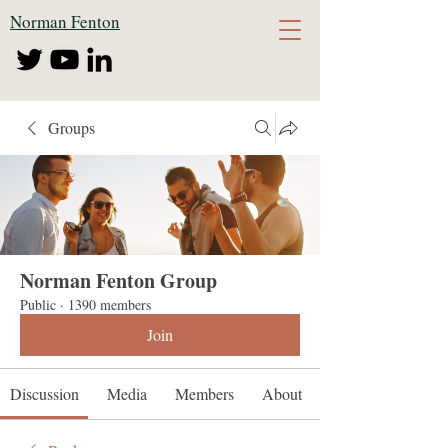
Norman Fenton
Groups
Norman Fenton Group
Public
·
1390 members
Join
Discussion
Media
Members
About