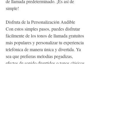
de llamada predeterminado. ¡Es así de 
simple!
Disfruta de la Personalización Audible
Con estos simples pasos, puedes disfrutar 
fácilmente de los tonos de llamada gratuitos 
más populares y personalizar tu experiencia 
telefónica de manera única y divertida. Ya 
sea que prefieras melodías pegadizas, 
efectos de sonido divertidos o tonos clásicos, 
encontrar y disfrutar de tonos de llamada 
gratuitos nunca ha sido tan fácil. ¡Explora, 
descarga y personaliza tu dispositivo móvil 
con tonos de llamada que reflejen tu estilo y 
personalidad!
0
0
Write a comment...