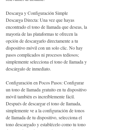
Descarga y Configuración Simple
Descarga Directa: Una vez que hayas 
encontrado el tono de llamada que deseas, la 
mayoría de las plataformas te ofrecen la 
opción de descargarlo directamente a tu 
dispositivo móvil con un solo clic. No hay 
pasos complicados ni procesos tediosos; 
simplemente selecciona el tono de llamada y 
descárgalo de inmediato.
Configuración en Pocos Pasos: Configurar 
un tono de llamada gratuito en tu dispositivo 
móvil también es increíblemente fácil. 
Después de descargar el tono de llamada, 
simplemente ve a la configuración de tonos 
de llamada de tu dispositivo, selecciona el 
tono descargado y establécelo como tu tono 