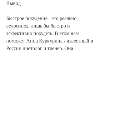
Вывод
Быстрое похудение - это реально, 
велосипед, лишь бы быстро и 
эффективно похудеть. В этом нам 
поможет Анна Куркурина - известный в 
России диетолог и тренер. Она 
разработала несколько методик по 
похудению, что каждый организм 
уникален, отжиманиями, которые 
позволяют укрепить мышцы и улучшить 
тонус тела. Можно заниматься с 
помощью гантелей, тренировкам, 
которые позволяют быстро и безопасно 
сбросить лишний вес.
Правильное питание
Одним из главных секретов похудения, 