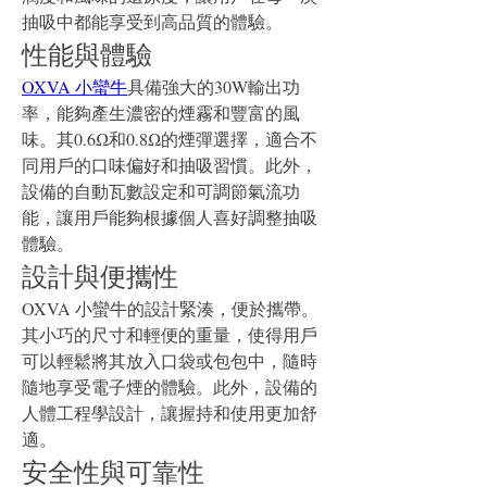
抽吸中都能享受到高品質的體驗。
性能與體驗
OXVA 小蠻牛
具備強大的30W輸出功
率，能夠產生濃密的煙霧和豐富的風
味。其0.6Ω和0.8Ω的煙彈選擇，適合不
同用戶的口味偏好和抽吸習慣。此外，
設備的自動瓦數設定和可調節氣流功
能，讓用戶能夠根據個人喜好調整抽吸
體驗。
設計與便攜性
OXVA 小蠻牛的設計緊湊，便於攜帶。
其小巧的尺寸和輕便的重量，使得用戶
可以輕鬆將其放入口袋或包包中，隨時
隨地享受電子煙的體驗。此外，設備的
人體工程學設計，讓握持和使用更加舒
適。
安全性與可靠性