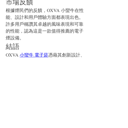
市場反饋
根據煙民們的反饋，OXVA 小蠻牛在性
能、設計和用戶體驗方面都表現出色。
許多用戶稱讚其卓越的風味表現和可靠
的性能，認為這是一款值得推薦的電子
煙設備。
結語
OXVA 
小蠻牛 電子菸
憑藉其創新設計、
卓越性能和高質感材料，成為電子煙市
場上的熱門選擇。無論您是新手還是經
驗豐富的老手，OXVA 小蠻牛都能滿足
您的需求，提供出色的使用體驗。
0
0
5
Escribir un comentario...