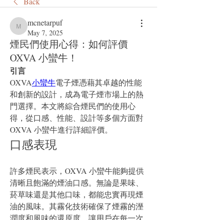
Back
mcnetarpuf
mcnetarpuf
May 7, 2025
煙民們使用心得：如何評價
OXVA 小蠻牛！
引言
OXVA
小蠻牛
電子煙憑藉其卓越的性能
和創新的設計，成為電子煙市場上的熱
門選擇。本文將綜合煙民們的使用心
得，從口感、性能、設計等多個方面對
OXVA 小蠻牛進行詳細評價。
口感表現
許多煙民表示，OXVA 小蠻牛能夠提供
清晰且飽滿的煙油口感。無論是果味、
菸草味還是其他口味，都能忠實再現煙
油的風味。其霧化技術確保了煙霧的溼
潤度和風味的還原度，讓用戶在每一次