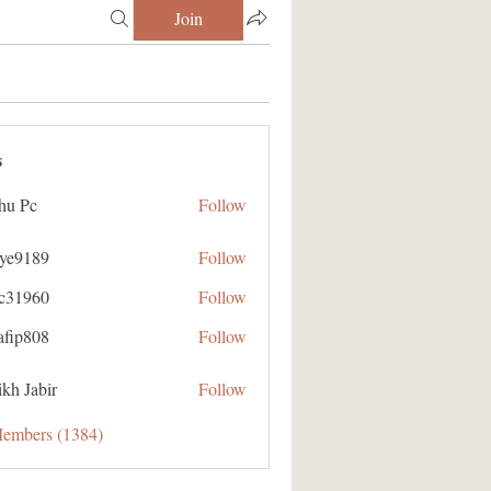
Join
s
hu Pc
Follow
aye9189
Follow
89
ic31960
Follow
60
afip808
Follow
08
kh Jabir
Follow
Members (1384)