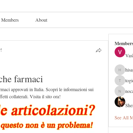
Members
About
Member
!
Vas
his
hisaye91
che farmaci
tog
togic319
maci approvati in Italia. Scopri le informazioni sui 
noc
nocafip8
etti collaterali. Visita il sito ora!
Shei
See All 