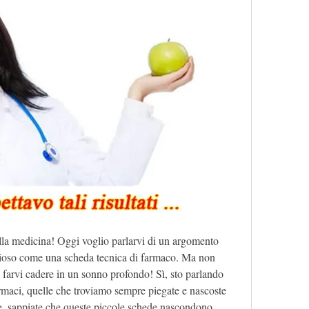
della medicina! Oggi voglio parlarvi di un argomento 
oioso come una scheda tecnica di farmaco. Ma non 
farvi cadere in un sonno profondo! Sì, sto parlando 
rmaci, quelle che troviamo sempre piegate e nascoste 
e, sappiate che queste piccole schede nascondono 