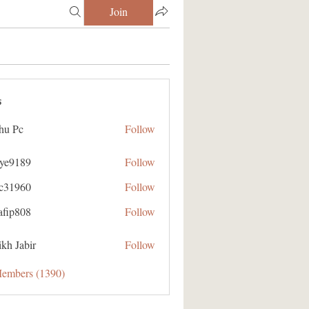
Join
s
hu Pc
Follow
aye9189
Follow
89
ic31960
Follow
60
afip808
Follow
08
kh Jabir
Follow
Members (1390)