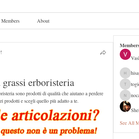
Members
About
Member
!
Vas
his
hisaye91
 grassi erboristeria
tog
togic319
oristeria sono prodotti di qualità che aiutano a perdere 
noc
nocafip8
i prodotti e scegli quello più adatto a te.
Shei
See All 