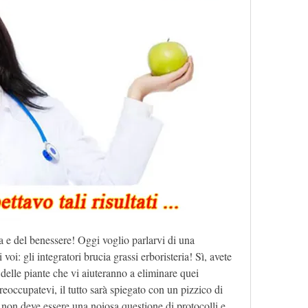
ca e del benessere! Oggi voglio parlarvi di una 
voi: gli integratori brucia grassi erboristeria! Sì, avete 
 delle piante che vi aiuteranno a eliminare quei 
reoccupatevi, il tutto sarà spiegato con un pizzico di 
 non deve essere una noiosa questione di protocolli e 