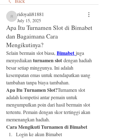
Back
ridoyali81881
ridoyali81881
July 15, 2025
Apa Itu Turnamen Slot di Bimabet
dan Bagaimana Cara
Mengikutinya?
Bimabet
Selain bermain slot biasa, 
juga 
turnamen slot
menyediakan 
 dengan hadiah 
besar setiap minggunya. Ini adalah 
kesempatan emas untuk mendapatkan uang 
tambahan tanpa biaya tambahan.
Apa Itu Turnamen Slot?
Turnamen slot 
adalah kompetisi antar pemain untuk 
mengumpulkan poin dari hasil bermain slot 
tertentu. Pemain dengan skor tertinggi akan 
memenangkan hadiah.
Cara Mengikuti Turnamen di Bimabet
Login ke akun Bimabet