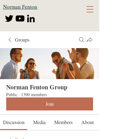
Norman Fenton
Groups
Norman Fenton Group
Public
·
1390 members
Join
Discussion
Media
Members
About