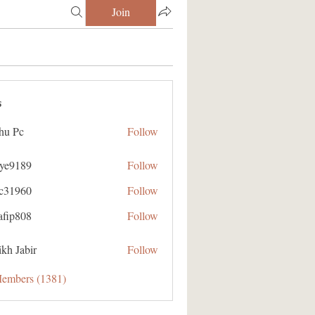
Join
s
hu Pc
Follow
aye9189
Follow
89
ic31960
Follow
60
afip808
Follow
08
kh Jabir
Follow
Members (1381)