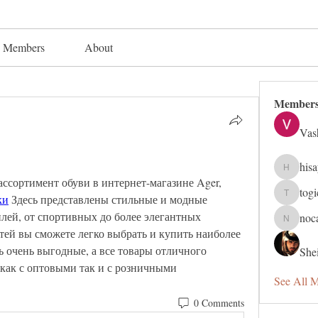
Members
About
Member
Vas
his
hisaye91
ссортимент обуви в интернет-магазине Ager, 
tog
ки
 Здесь представлены стильные и модные 
togic319
лей, от спортивных до более элегантных 
noc
nocafip8
тей вы сможете легко выбрать и купить наиболее 
 очень выгодные, а все товары отличного 
Shei
 как с оптовыми так и с розничными 
See All 
0 Comments