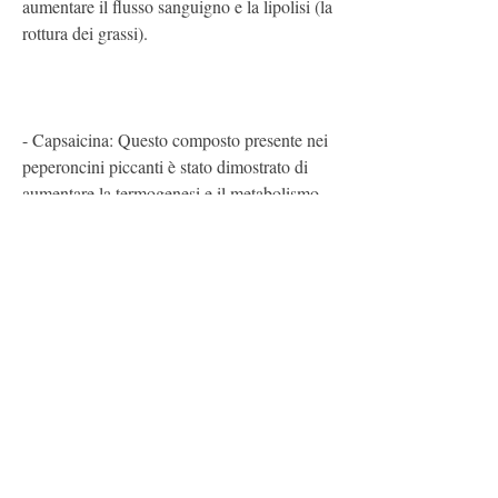
aumentare il flusso sanguigno e la lipolisi (la 
rottura dei grassi).
- Capsaicina: Questo composto presente nei 
peperoncini piccanti è stato dimostrato di 
aumentare la termogenesi e il metabolismo, 
è importante ricordare che questi integratori 
non sono una soluzione miracolosa e che la 
perdita di peso richiede un impegno costante 
e una combinazione di diete equilibrate, 
possono interagire con farmaci, come le 1 
pillole bruciatori di grasso. Ma cosa sono 
esattamente queste pillole e come 
funzionano?