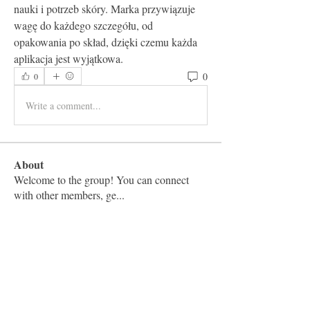
nauki i potrzeb skóry. Marka przywiązuje 
wagę do każdego szczegółu, od 
opakowania po skład, dzięki czemu każda 
aplikacja jest wyjątkowa.
0
0
Write a comment...
About
Welcome to the group! You can connect
with other members, ge
...
Read more
Members
Vashu Pc
Follow