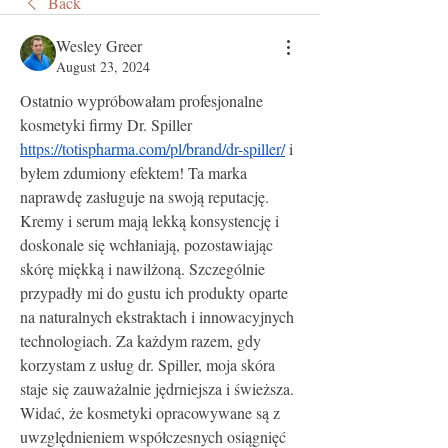
Back
Wesley Greer
August 23, 2024
Ostatnio wypróbowałam profesjonalne 
kosmetyki firmy Dr. Spiller 
https://totispharma.com/pl/brand/dr-spiller/
 i 
byłem zdumiony efektem! Ta marka 
naprawdę zasługuje na swoją reputację. 
Kremy i serum mają lekką konsystencję i 
doskonale się wchłaniają, pozostawiając 
skórę miękką i nawilżoną. Szczególnie 
przypadły mi do gustu ich produkty oparte 
na naturalnych ekstraktach i innowacyjnych 
technologiach. Za każdym razem, gdy 
korzystam z usług dr. Spiller, moja skóra 
staje się zauważalnie jędrniejsza i świeższa. 
Widać, że kosmetyki opracowywane są z 
uwzględnieniem współczesnych osiągnięć 