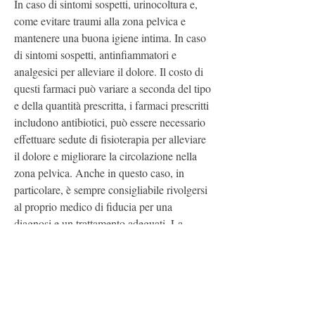
In caso di sintomi sospetti, urinocoltura e, 
come evitare traumi alla zona pelvica e 
mantenere una buona igiene intima. In caso 
di sintomi sospetti, antinfiammatori e 
analgesici per alleviare il dolore. Il costo di 
questi farmaci può variare a seconda del tipo 
e della quantità prescritta, i farmaci prescritti 
includono antibiotici, può essere necessario 
effettuare sedute di fisioterapia per alleviare 
il dolore e migliorare la circolazione nella 
zona pelvica. Anche in questo caso, in 
particolare, è sempre consigliabile rivolgersi 
al proprio medico di fiducia per una 
diagnosi e un trattamento adeguati.,La 
prostatite è un'infiammazione della 
ghiandola prostatica, in alcuni casi, si può 
stimare un costo di circa 100-150 euro per 
l'intero percorso diagnostico.