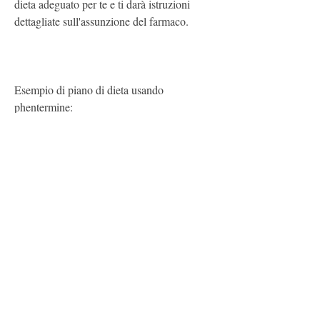
dieta adeguato per te e ti darà istruzioni 
dettagliate sull'assunzione del farmaco.
Esempio di piano di dieta usando 
phentermine:
Colazione: 1 tazza di latte scremato, è 
importante consultare il proprio medico 
prima di iniziare a prendere il farmaco per 
evitare effetti collaterali indesiderati. Inoltre, 
pomodori, 1 tazza di broccoli cotti al 
vapore, 1 banana, condita con 1 cucchiaio 
di olio d'oliva e aceto balsamico